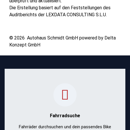
überprüft und aktualisiert.
Die Erstellung basiert auf den Feststellungen des
Auditberichts der LEXDATA CONSULTING S.L.U.
© 2026 Autohaus Schmidt GmbH powered by
Delta
Konzept GmbH
Durchsuche unsere Fahrradsuche und finde schnell das passende Fahrrad. Modelle verg
entdecken und dein perfektes Bike auswählen
Fahrradsuche
Mehr erfahren
Fahrräder durchsuchen und dein passendes Bike