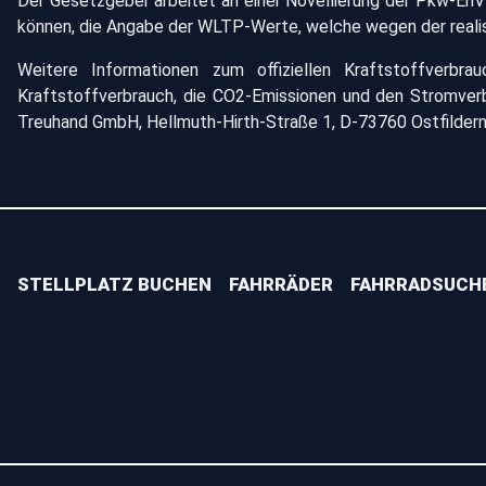
Der Gesetzgeber arbeitet an einer Novellierung der Pkw-EnV
können, die Angabe der WLTP-Werte, welche wegen der realist
Weitere Informationen zum offiziellen Kraftstoffverbr
Kraftstoffverbrauch, die CO2-Emissionen und den Stromve
Treuhand GmbH, Hellmuth-Hirth-Straße 1, D-73760 Ostfilder
STELLPLATZ BUCHEN
FAHRRÄDER
FAHRRADSUCH