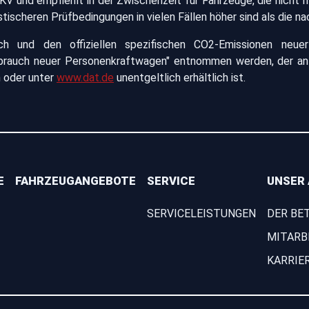
KV und empfiehlt in der Zwischenzeit für Fahrzeuge, die nich
ischeren Prüfbedingungen in vielen Fällen höher sind als die n
auch und den offiziellen spezifischen CO2-Emissionen n
rbrauch neuer Personenkraftwagen" entnommen werden, der an 
n oder unter
www.dat.de
unentgeltlich erhältlich ist.
E
FAHRZEUGANGEBOTE
SERVICE
UNSER
SERVICELEISTUNGEN
DER BE
MITARB
KARRIE